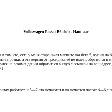
Volkswagen Passat B6 club - Наш чат
You must be a Registered User to Chat in the Shoutbox
 том что, есть у меня старенькая магнитолка бета 5, купил на б
з е промки, а эта версия от грюндика её не имеет, обратился в м
лся на рекомендации обратиться в клуб с ссылкой на ваш адрес,
71
отах работает,на5—7 отключаются и включается пассат б—6,с г