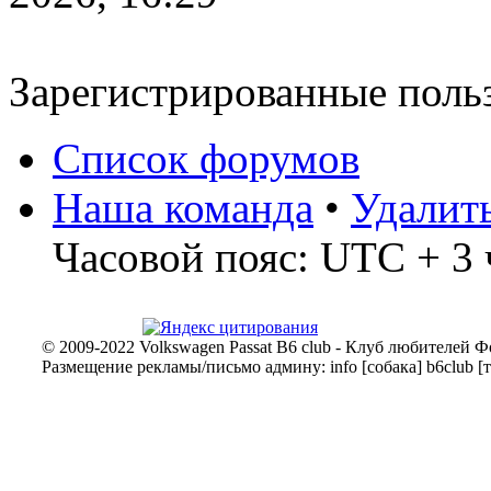
передачу АКПП уходит в авар
стоит,не едет,при переводе се
Зарегистрированные поль
тек же становится в аварию.Кт
проблемой?
Список форумов
Наша команда
•
Удалит
Анзик
Часовой пояс: UTC + 3 
17 дек 2025, 13:49
всех приветствую! пассат б6 1
проблема. Остановился зашел 
© 2009-2022 Volkswagen Passat B6 club - Клуб любителей Ф
Размещение рекламы/письмо админу: info [собака] b6club [т
машину заводится и глохнет. 
закрывает и не открывае ни дв
дворники все работает но маш