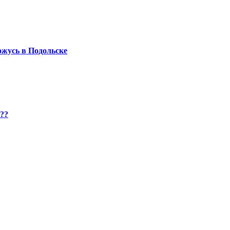
хожусь в Подольске
??