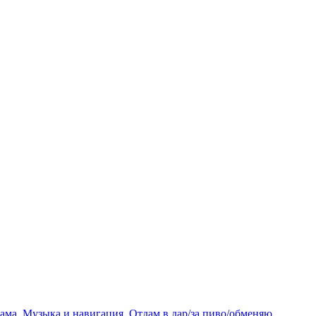
лама
,
Музыка и навигация
,
Отдам в дар/за пиво/обменяю