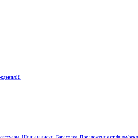
ждения!!!
ксессуары
,
Шины и диски
,
Барахолка
,
Предложения от фирм/рек