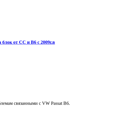
 блок от CC и B6 c 2009г.в
лемам связанными с VW Passat B6.