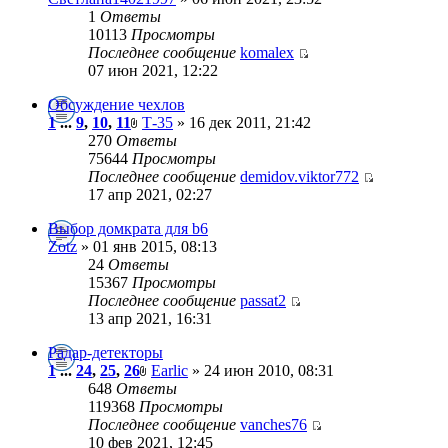
1
Ответы
10113
Просмотры
Последнее сообщение
komalex
07 июн 2021, 12:22
Обсуждение чехлов
1
...
9
,
10
,
11
Т-35
» 16 дек 2011, 21:42
270
Ответы
75644
Просмотры
Последнее сообщение
demidov.viktor772
17 апр 2021, 02:27
Выбор домкрата для b6
Zotz
» 01 янв 2015, 08:13
24
Ответы
15367
Просмотры
Последнее сообщение
passat2
13 апр 2021, 16:31
Радар-детекторы
1
...
24
,
25
,
26
Earlic
» 24 июн 2010, 08:31
648
Ответы
119368
Просмотры
Последнее сообщение
vanches76
10 фев 2021, 12:45