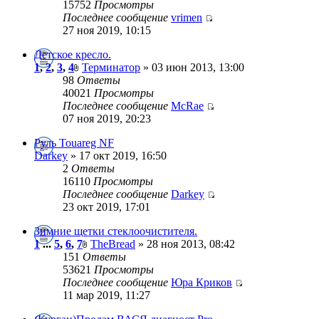
15752
Просмотры
Последнее сообщение
vrimen
27 ноя 2019, 10:15
Детское кресло.
1
,
2
,
3
,
4
Терминатор
» 03 июн 2013, 13:00
98
Ответы
40021
Просмотры
Последнее сообщение
McRae
07 ноя 2019, 20:23
Руль Touareg NF
Darkey
» 17 окт 2019, 16:50
2
Ответы
16110
Просмотры
Последнее сообщение
Darkey
23 окт 2019, 17:01
Зимние щетки стеклоочистителя.
1
...
5
,
6
,
7
TheBread
» 28 ноя 2013, 08:42
151
Ответы
53621
Просмотры
Последнее сообщение
Юра Криков
11 мар 2019, 11:27