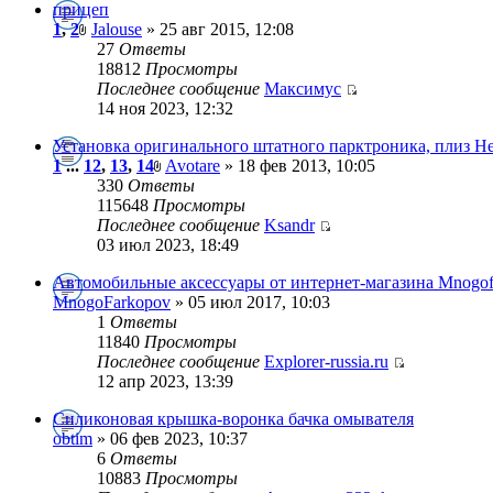
прицеп
1
,
2
Jalouse
» 25 авг 2015, 12:08
27
Ответы
18812
Просмотры
Последнее сообщение
Максимус
14 ноя 2023, 12:32
Установка оригинального штатного парктроника, плиз He
1
...
12
,
13
,
14
Avotare
» 18 фев 2013, 10:05
330
Ответы
115648
Просмотры
Последнее сообщение
Ksandr
03 июл 2023, 18:49
Автомобильные аксессуары от интернет-магазина Mnogof
MnogoFarkopov
» 05 июл 2017, 10:03
1
Ответы
11840
Просмотры
Последнее сообщение
Explorer-russia.ru
12 апр 2023, 13:39
Силиконовая крышка-воронка бачка омывателя
obtim
» 06 фев 2023, 10:37
6
Ответы
10883
Просмотры