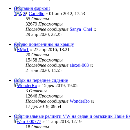
Поставил фаркоп!
1
,
2
,
3
Cartellio
» 01 апр 2012, 17:53
55
Ответы
32679
Просмотры
Последнее сообщение
Sanya_Chel
29 апр 2020, 22:25
Куплю поперечины на крышу
SMuT
» 27 апр 2016, 18:21
20
Ответы
15458
Просмотры
Последнее сообщение
alexei-003
21 янв 2020, 14:55
IsoFix на переднее сидение
WonderRo
» 15 дек 2019, 19:05
3
Ответы
12646
Просмотры
Последнее сообщение
WonderRo
17 дек 2019, 09:54
Оригинальные релинги VW на седан и багажник Thule Ex
ivan_000777
» 11 апр 2013, 12:19
18
Ответы