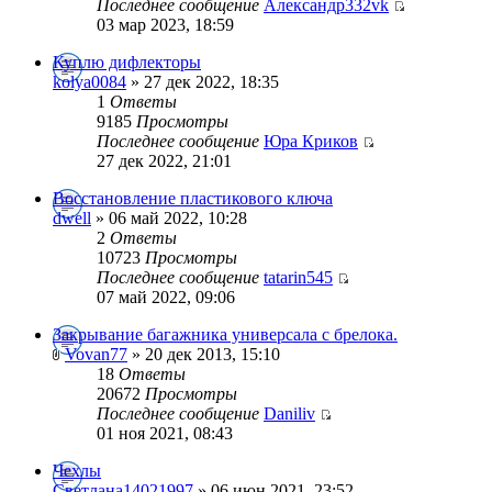
Последнее сообщение
Александр332vk
03 мар 2023, 18:59
Куплю дифлекторы
kolya0084
» 27 дек 2022, 18:35
1
Ответы
9185
Просмотры
Последнее сообщение
Юра Криков
27 дек 2022, 21:01
Восстановление пластикового ключа
dwell
» 06 май 2022, 10:28
2
Ответы
10723
Просмотры
Последнее сообщение
tatarin545
07 май 2022, 09:06
Закрывание багажника универсала с брелока.
Vovan77
» 20 дек 2013, 15:10
18
Ответы
20672
Просмотры
Последнее сообщение
Daniliv
01 ноя 2021, 08:43
Чехлы
Светлана14021997
» 06 июн 2021, 23:52