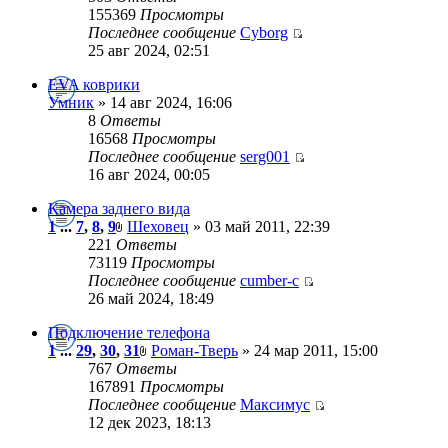
155369
Просмотры
Последнее сообщение
Cyborg
25 авг 2024, 02:51
EVA коврики
Умник
» 14 авг 2024, 16:06
8
Ответы
16568
Просмотры
Последнее сообщение
serg001
16 авг 2024, 00:05
Камера заднего вида
1
...
7
,
8
,
9
Шеховец
» 03 май 2011, 22:39
221
Ответы
73119
Просмотры
Последнее сообщение
cumber-c
26 май 2024, 18:49
Подключение телефона
1
...
29
,
30
,
31
Роман-Тверь
» 24 мар 2011, 15:00
767
Ответы
167891
Просмотры
Последнее сообщение
Максимус
12 дек 2023, 18:13