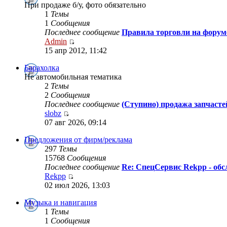
При продаже б/у, фото обязательно
1
Темы
1
Сообщения
Последнее сообщение
Правила торговли на форум
Admin
15 апр 2012, 11:42
Барахолка
Не автомобильная тематика
2
Темы
2
Сообщения
Последнее сообщение
(Ступино) продажа запчаст
slobz
07 авг 2026, 09:14
Предложения от фирм/реклама
297
Темы
15768
Сообщения
Последнее сообщение
Re: СпецСервис Rekpp - об
Rekpp
02 июл 2026, 13:03
Музыка и навигация
1
Темы
1
Сообщения