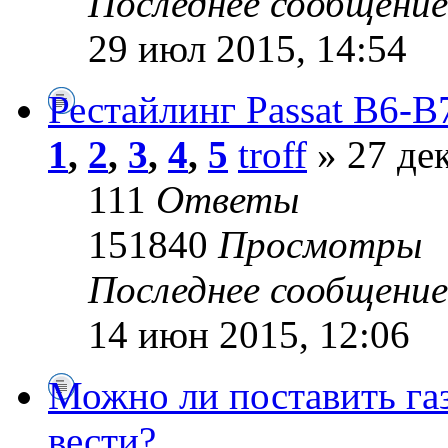
Последнее сообщени
29 июл 2015, 14:54
Рестайлинг Passat B6-B
1
,
2
,
3
,
4
,
5
troff
» 27 дек
111
Ответы
151840
Просмотры
Последнее сообщени
14 июн 2015, 12:06
Можно ли поставить газ
вести?