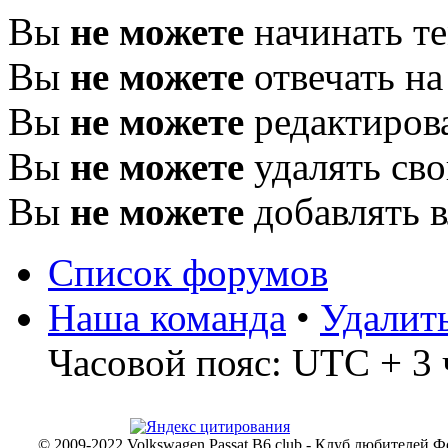
Вы
не можете
начинать т
Вы
не можете
отвечать н
Вы
не можете
редактиров
Вы
не можете
удалять св
Вы
не можете
добавлять 
Список форумов
Наша команда
•
Удалит
Часовой пояс: UTC + 3 
© 2009-2022 Volkswagen Passat B6 club - Клуб любителей Ф