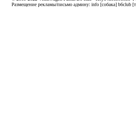
Размещение рекламы/письмо админу: info [собака] b6club [т