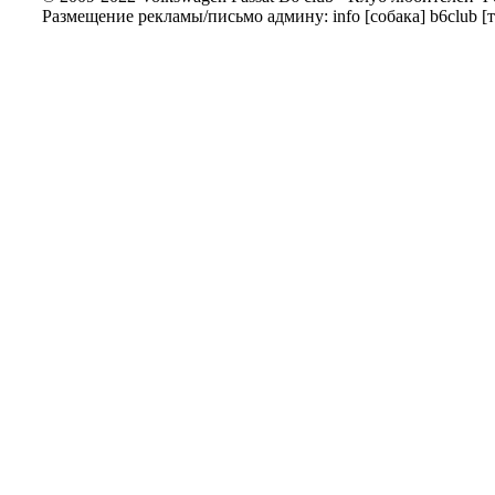
Размещение рекламы/письмо админу: info [собака] b6club [т