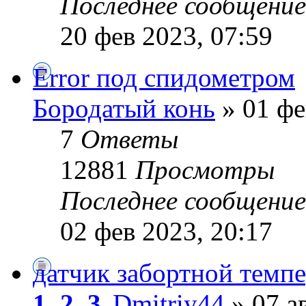
Последнее сообщени
20 фев 2023, 07:59
Error под спидометром
Бородатый конь
» 01 фе
7
Ответы
12881
Просмотры
Последнее сообщени
02 фев 2023, 20:17
датчик забортной темп
1
,
2
,
3
Dmitriy44
» 07 а