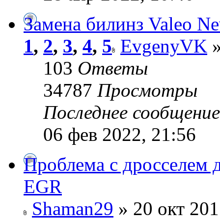
Замена билинз Valeo N
1
,
2
,
3
,
4
,
5
EvgenyVK
»
103
Ответы
34787
Просмотры
Последнее сообщени
06 фев 2022, 21:56
Проблема с дросселем
EGR
Shaman29
» 20 окт 201