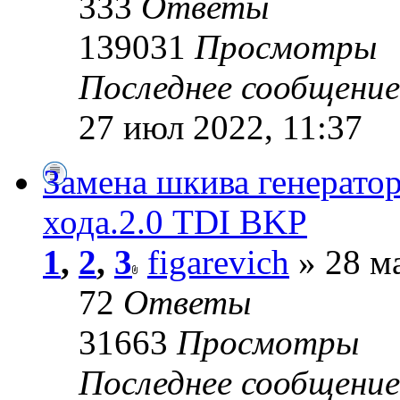
333
Ответы
139031
Просмотры
Последнее сообщени
27 июл 2022, 11:37
Замена шкива генерато
хода.2.0 TDI BKP
1
,
2
,
3
figarevich
» 28 ма
72
Ответы
31663
Просмотры
Последнее сообщени