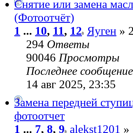
Снятие или замена мас
(Фотоотчёт)
1
...
10
,
11
,
12
Яуген
» 2
294
Ответы
90046
Просмотры
Последнее сообщени
14 авг 2025, 23:35
Замена передней ступи
фотоотчет
1
...
7
,
8
,
9
alekst1201
» 