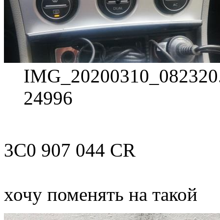
IMG_20200310_082320.j
24996
3C0 907 044 CR
хочу поменять на такой