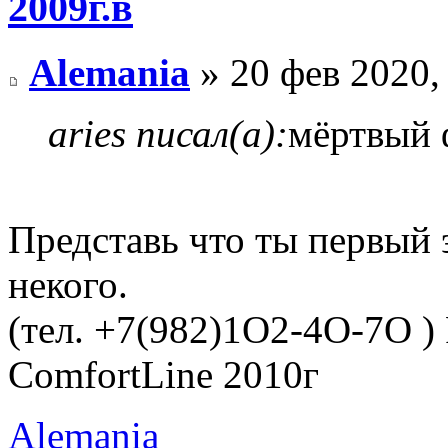
2009г.в
Alemania
» 20 фев 2020,
aries писал(а):
мёртвый ф
Представь что ты первый 
некого.
(тел. +7(982)1O2-4O-7O )
ComfortLine 2010г
Alemania