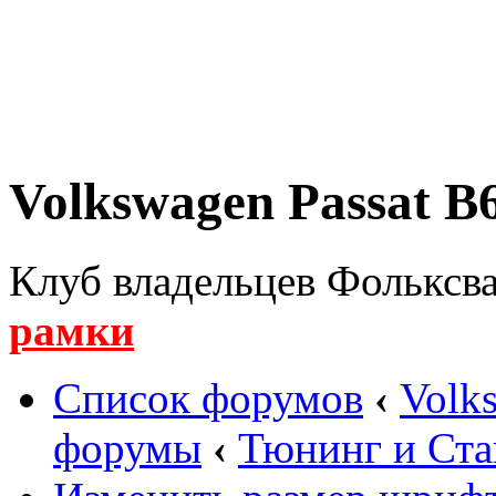
Volkswagen Passat B6
Клуб владельцев Фольксва
рамки
Список форумов
‹
Volk
форумы
‹
Тюнинг и Ста