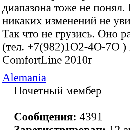
диапазона тоже не понял.
никаких изменений не уви
Так что не грузись. Оно ра
(тел. +7(982)1O2-4O-7O )
ComfortLine 2010г
Alemania
Почетный мембер
Сообщения:
4391
Зарегистрирован:
12 а