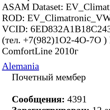
ASAM Dataset: EV_Climat
ROD: EV_Climatronic_VW
VCID: 6ED832A1B18C24
(тел. +7(982)1O2-4O-7O )
ComfortLine 2010г
Alemania
Почетный мембер
Сообщения:
4391