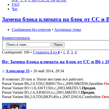
FAQ
Чат
Замена блока климата на блок от CC и B
Сообщения без ответов
•
Активные темы
Комментировать
Сообщений: 100 •
Страница
2
из
4
•
1
,
2
,
3
,
4
Re: Замена блока климата на блок от CC и B6 c 2
Александр 33
» 26 май 2014, 20:34
Я поменял 20 пин и 16пин местами все работает.
Passat Variant B6,2.0,TDI,CBBB170л.с,2009,МКПП6,Sportline.
О
Passat Variant B5+1.8,AWT150л.с,2003,МКПП-5.
Продан.
Passat Variant B5,1.6,ARM101л.с,2001,МКПП-5.
Продан.
Passat Variant B6,2.0,TDI,BKP140л.с,2007,DSG6,Comfortline.
Оо