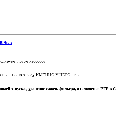
009г.в
золируем, потом наоборот
к изначально по заводу ИМЕННО У НЕГО шло
чей запуска., удаление сажев. фильтра, отключение ЕГР в С