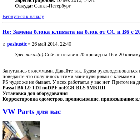
Зарегистрирован:
10 дек 2012, 14:41
Откуда:
Санкт-Петербург
Вернуться к началу
Re: Замена блока климата на блок от CC и B6 c 2
pashustic
» 26 май 2014, 22:40
Spec писал(а):
Сейчас оставил 20 провод на 16 и 20 клемму
Запутались с клеммами. Давайте так. Будем руководствоваться 
поведайте что получилось этими манипуляциями с клемамми
PS чудес же не бывает. У всех работает,а у вас нет. Притом на 
Passat B6 1.9 TDI noDPF noEGR BLS 5МКПП
Установка доп оборудования
Корректировка одометров, прописывание, привязывание клю
VW Parts для вас