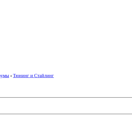
орумы
‹
Тюнинг и Стайлинг