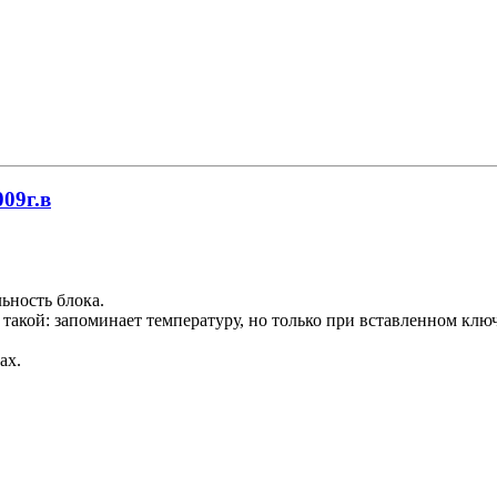
009г.в
ьность блока.
г такой: запоминает температуру, но только при вставленном кл
ах.