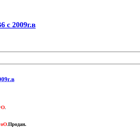
6 c 2009г.в
009г.в
w
О
.
w
оО
.
Продан.