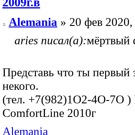
2009г.в
Alemania
» 20 фев 2020,
aries писал(а):
мёртвый ф
Представь что ты первый 
некого.
(тел. +7(982)1O2-4O-7O )
ComfortLine 2010г
Alemania