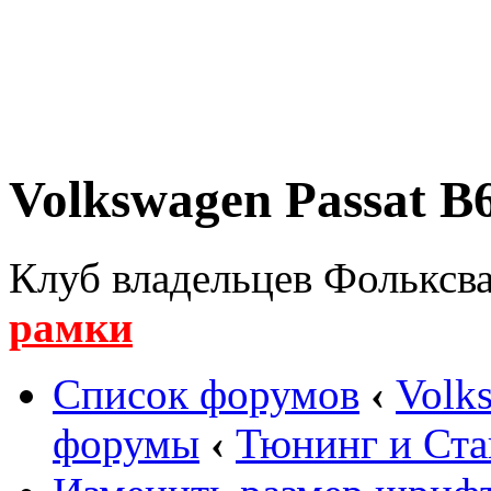
Volkswagen Passat B6
Клуб владельцев Фольксва
рамки
Список форумов
‹
Volk
форумы
‹
Тюнинг и Ста