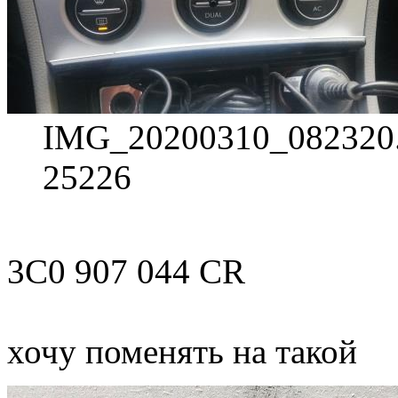
IMG_20200310_082320.j
25226
3C0 907 044 CR
хочу поменять на такой