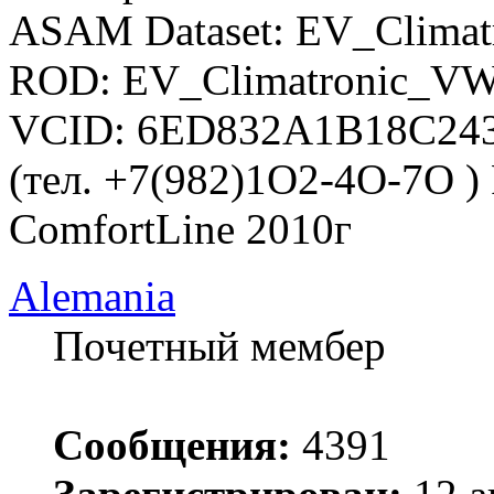
ASAM Dataset: EV_Climat
ROD: EV_Climatronic_VW
VCID: 6ED832A1B18C24
(тел. +7(982)1O2-4O-7O )
ComfortLine 2010г
Alemania
Почетный мембер
Сообщения:
4391