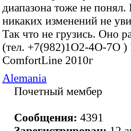
диапазона тоже не понял.
никаких изменений не уви
Так что не грузись. Оно ра
(тел. +7(982)1O2-4O-7O )
ComfortLine 2010г
Alemania
Почетный мембер
Сообщения:
4391
Зарегистрирован:
12 а