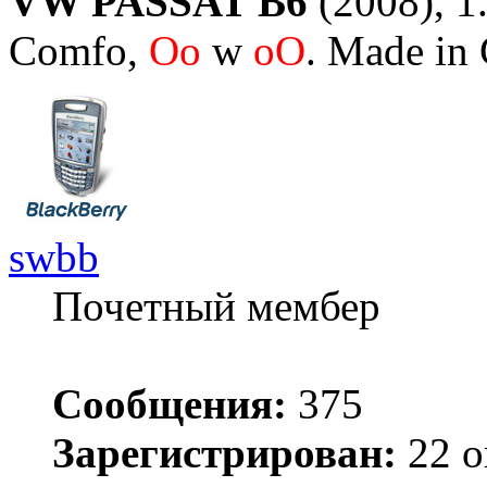
VW PASSAT B6
(2008), 1.
Comfo,
Oo
w
oO
. Made in
swbb
Почетный мембер
Сообщения:
375
Зарегистрирован:
22 о