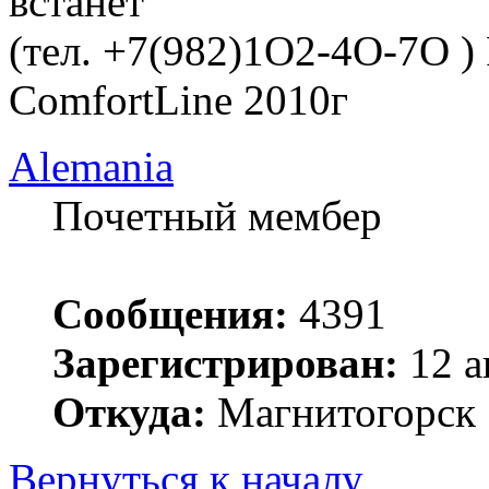
встанет
(тел. +7(982)1O2-4O-7O )
ComfortLine 2010г
Alemania
Почетный мембер
Сообщения:
4391
Зарегистрирован:
12 а
Откуда:
Магнитогорск
Вернуться к началу