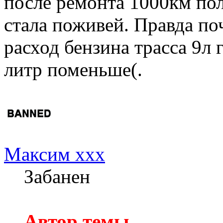
после ремонта 1000км по
стала поживей. Правда по
расход бензина трасса 9л 
литр поменьше(.
Максим xxx
Забанен
Автор темы