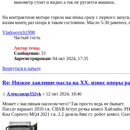
манометр стоит и видно а так не ругается машина.
На контрактном моторе горела маслёнка сразу с первого запуск
валам конец раз опора в таком состоянии. Масло 5-30 равенол,
Vladosovich1998
Частый гость
Автор темы
Сообщения:
33
Зарегистрирован:
04 окт 2024, 17:35
Вернуться к началу
Re: Низкое давление масла на ХХ, износ опоры р
Александр332vk
» 12 окт 2024, 18:46
Может с масляным насосом чего? Так просто ведь не бывает.
Пассат вариант 2010 г.в. СВАВ 6ступ ручка компл Хайлайн, Р
Киа Соренто MQ4 2021 г.в. 2.2 дизель 8ми ст. робот компл. Gr