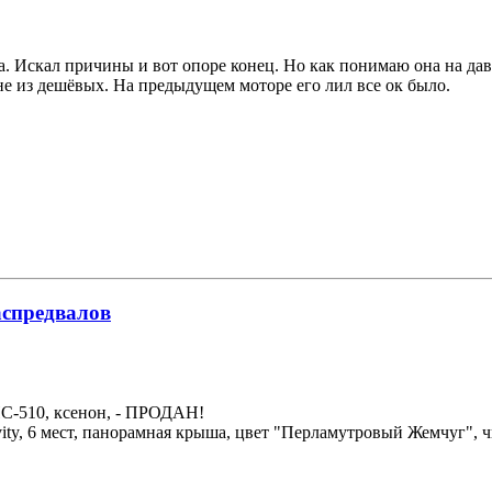
а. Искал причины и вот опоре конец. Но как понимаю она на давл
 не из дешёвых. На предыдущем моторе его лил все ок было.
аспредвалов
НС-510, ксенон, - ПРОДАН!
avity, 6 мест, панорамная крыша, цвет "Перламутровый Жемчуг",