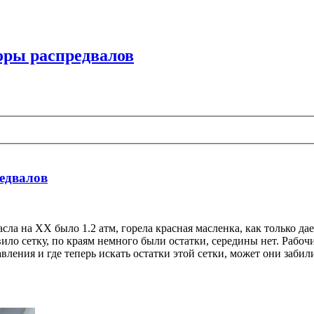
поры распредвалов
редвалов
а на ХХ было 1.2 атм, горела красная масленка, как только дае
вило сетку, по краям немного были остатки, середины нет. Рабо
ления и где теперь искать остатки этой сетки, может они забил