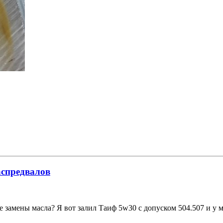
аспредвалов
е замены масла? Я вот залил Таиф 5w30 с допуском 504.507 и у м