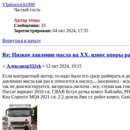
Vladosovich1998
Частый гость
Автор темы
Сообщения:
33
Зарегистрирован:
04 окт 2024, 17:35
Вернуться к началу
Re: Низкое давление масла на ХХ, износ опоры р
Александр332vk
» 12 окт 2024, 19:15
Если контрактный мотор, то надо было его сразу разбирать и де
давлению масла как раз и относится к насосу.....(косвенно) - и
так не диагностируется, загорелась ласпоча - все, глуши как гов
Пассат вариант 2010 г.в. СВАВ 6ступ ручка компл Хайлайн, Р
Киа Соренто MQ4 2021 г.в. 2.2 дизель 8ми ст. робот компл. Gr