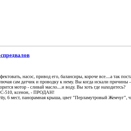
аспредвалов
фектовать, насос, привод его, балансиры, короче все....а так пос
сключая сам датчик и проводку к нему. Вы когда искали причины -
орится мотор - сливай масло....и воду. Вы хоть где находитесь?
НС-510, ксенон, - ПРОДАН!
avity, 6 мест, панорамная крыша, цвет "Перламутровый Жемчуг",