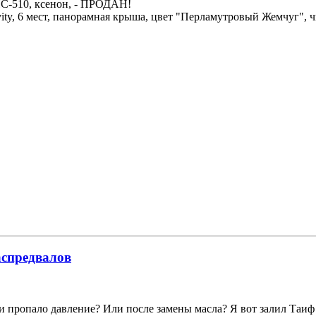
НС-510, ксенон, - ПРОДАН!
avity, 6 мест, панорамная крыша, цвет "Перламутровый Жемчуг",
аспредвалов
 ли пропало давление? Или после замены масла? Я вот залил Таиф