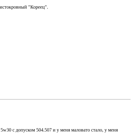
 чистокровный "Кореец".
 5w30 с допуском 504.507 и у меня маловато стало, у меня