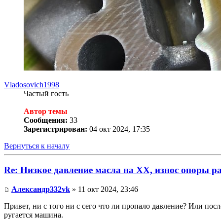
Vladosovich1998
Частый гость
Автор темы
Сообщения:
33
Зарегистрирован:
04 окт 2024, 17:35
Вернуться к началу
Re: Низкое давление масла на ХХ, износ опоры р
Александр332vk
» 11 окт 2024, 23:46
Привет, ни с того ни с сего что ли пропало давление? Или посл
ругается машина.