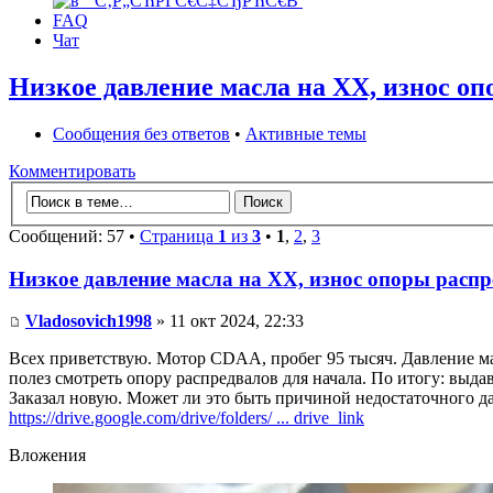
FAQ
Чат
Низкое давление масла на ХХ, износ о
Сообщения без ответов
•
Активные темы
Комментировать
Сообщений: 57 •
Страница
1
из
3
•
1
,
2
,
3
Низкое давление масла на ХХ, износ опоры расп
Vladosovich1998
» 11 окт 2024, 22:33
Всех приветствую. Мотор CDAA, пробег 95 тысяч. Давление масл
полез смотреть опору распредвалов для начала. По итогу: выда
Заказал новую. Может ли это быть причиной недостаточного дав
https://drive.google.com/drive/folders/ ... drive_link
Вложения