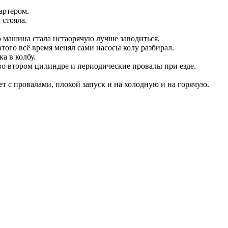
артером.
 стояла.
о машина стала нстаорячую лучше заводиться.
 этого всё время менял сами насосы колу разбирал.
а в колбу.
во втором цилиндре и периодические провалы при езде.
ет с провалами, плохой запуск и на холодную и на горячую.