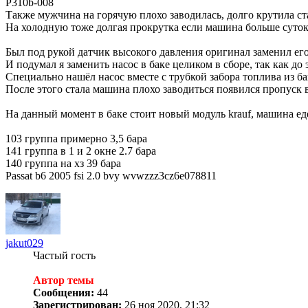
P310b-008
Также мужчина на горячую плохо заводилась, долго крутила ст
На холодную тоже долгая прокрутка если машина больше суток
Был под рукой датчик высокого давления оригинал заменил ег
И подумал я заменить насос в баке целиком в сборе, так как до
Специально нашёл насос вместе с трубкой забора топлива из бак
После этого стала машина плохо заводиться появился пропуск 
На данный момент в баке стоит новый модуль krauf, машина ед
103 группа примерно 3,5 бара
141 группа в 1 и 2 окне 2.7 бара
140 группа на хз 39 бара
Passat b6 2005 fsi 2.0 bvy wvwzzz3cz6e078811
jakut029
Частый гость
Автор темы
Сообщения:
44
Зарегистрирован:
26 ноя 2020, 21:32