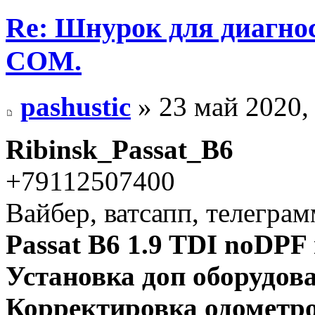
Re: Шнурок для диагно
COM.
pashustic
» 23 май 2020,
Ribinsk_Passat_B6
+79112507400
Вайбер, ватсапп, телегра
Passat B6 1.9 TDI noD
Установка доп оборудов
Корректировка одометро